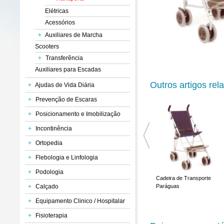
Elétricas
Acessórios
+
Auxiliares de Marcha
Scooters
+
Transferência
Auxiliares para Escadas
Outros artigos rel
+
Ajudas de Vida Diária
+
Prevenção de Escaras
+
Posicionamento e Imobilização
+
Incontinência
+
Ortopedia
+
Flebologia e Linfologia
+
Podologia
Cadeira Manual AluLite
Cadeira de Transporte
Cadeira de Transporte
+
Calçado
Nido
Paráguas
+
Equipamento Clinico / Hospitalar
+
Fisioterapia