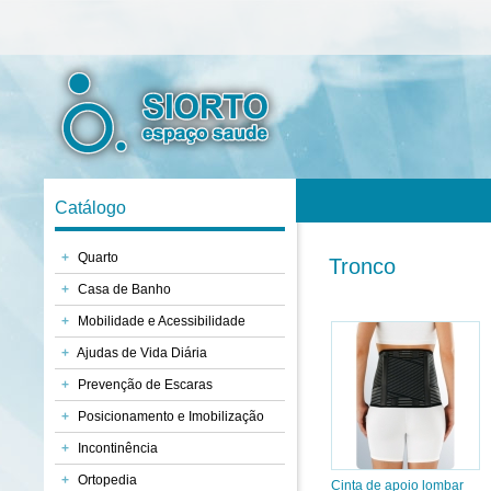
Catálogo
+
Quarto
Tronco
+
Casa de Banho
+
Mobilidade e Acessibilidade
+
Ajudas de Vida Diária
+
Prevenção de Escaras
+
Posicionamento e Imobilização
+
Incontinência
+
Ortopedia
Cinta de apoio lombar