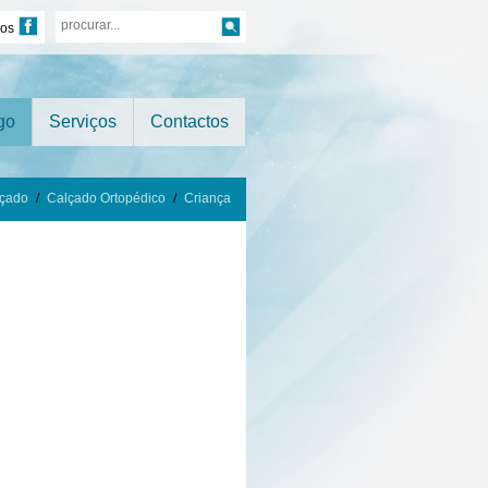
nos
go
Serviços
Contactos
çado
/
Calçado Ortopédico
/
Criança