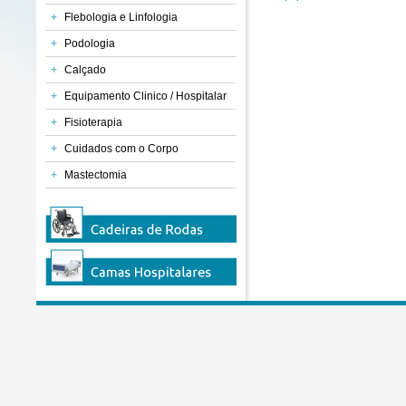
+
Flebologia e Linfologia
+
Podologia
+
Calçado
+
Equipamento Clinico / Hospitalar
+
Fisioterapia
+
Cuidados com o Corpo
+
Mastectomia