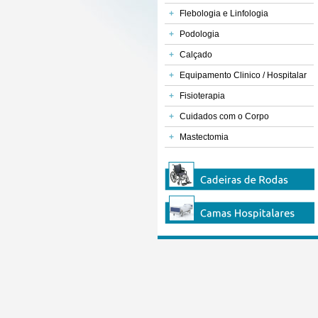
+
Flebologia e Linfologia
+
Podologia
+
Calçado
+
Equipamento Clinico / Hospitalar
+
Fisioterapia
+
Cuidados com o Corpo
+
Mastectomia