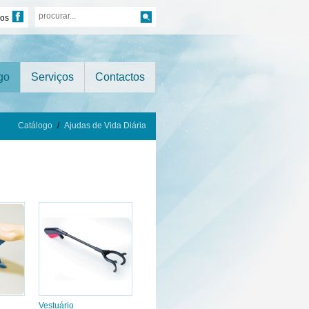
nos
go
Serviços
Contactos
Catálogo
/
Ajudas de Vida Diária
Vestuário