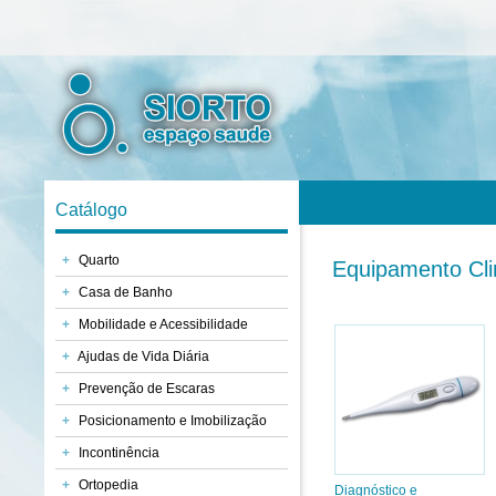
Catálogo
+
Quarto
Equipamento Clin
+
Casa de Banho
+
Mobilidade e Acessibilidade
+
Ajudas de Vida Diária
+
Prevenção de Escaras
+
Posicionamento e Imobilização
+
Incontinência
+
Ortopedia
Diagnóstico e