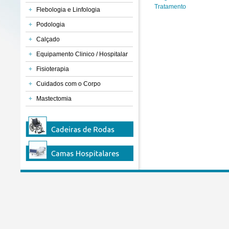
Tratamento
+
Flebologia e Linfologia
+
Podologia
+
Calçado
+
Equipamento Clinico / Hospitalar
+
Fisioterapia
+
Cuidados com o Corpo
+
Mastectomia