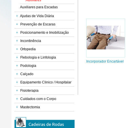
Auxiliares
Auxiliares para Escadas
+
Ajudas de Vida Diária
+
Prevenção de Escaras
+
Posicionamento e Imobilização
+
Incontinência
+
Ortopedia
+
Flebologia e Linfologia
Incorporador Encartável
+
Podologia
+
Calçado
+
Equipamento Clinico / Hospitalar
+
Fisioterapia
+
Cuidados com o Corpo
+
Mastectomia