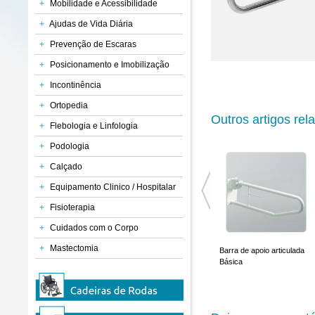
+
Mobilidade e Acessibilidade
+
Ajudas de Vida Diária
+
Prevenção de Escaras
+
Posicionamento e Imobilização
+
Incontinência
+
Ortopedia
Outros artigos rel
+
Flebologia e Linfologia
+
Podologia
+
Calçado
+
Equipamento Clinico / Hospitalar
+
Fisioterapia
+
Cuidados com o Corpo
+
Mastectomia
Barra de Apoio Ocea
Barras de Apoio em Aço
Barra de apoio articulada
Inoxidável
Básica