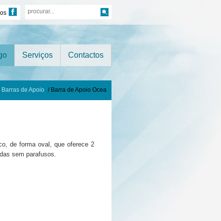
nos
go
Serviços
Contactos
Barras de Apoio
/ Barra de Apoio Ocea
co, de forma oval, que oferece 2
idas sem parafusos.