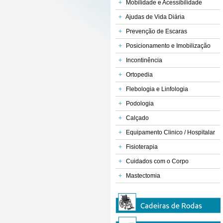
+
Mobilidade e Acessibilidade
+
Ajudas de Vida Diária
+
Prevenção de Escaras
+
Posicionamento e Imobilização
+
Incontinência
+
Ortopedia
+
Flebologia e Linfologia
+
Podologia
+
Calçado
+
Equipamento Clinico / Hospitalar
+
Fisioterapia
+
Cuidados com o Corpo
Barras de Apoio Aqua
Barras de Apoio em Aço
Barras de Apoio
Inoxidável
Ergonómicas Reforç
+
Mastectomia