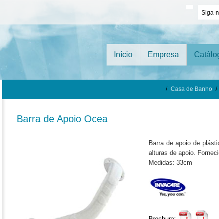
Siga-
Início
Empresa
Catálo
/
Casa de Banho
/
Barra de Apoio Ocea
Barra de apoio de plásti
alturas de apoio. Fornec
Medidas: 33cm
Brochura: