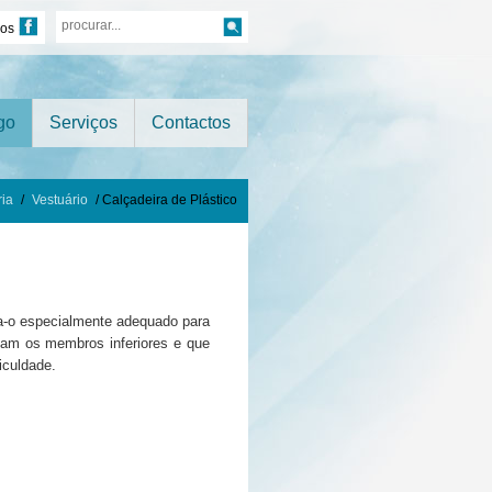
nos
go
Serviços
Contactos
ria
/
Vestuário
/ Calçadeira de Plástico
a-o especialmente adequado para
am os membros inferiores e que
iculdade.