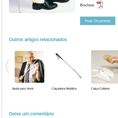
Brochura:
Pedir Orçamento
Outros artigos relacionados
o
Ajuda para Vestir
Calçadeira Metálica
Calça-Collants
Deixe um comentário