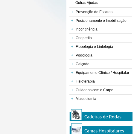
Outras Ajudas
+
Prevenção de Escaras
+
Posicionamento e Imobilização
+
Incontinência
+
Ortopedia
+
Flebologia e Linfologia
+
Podologia
+
Calçado
+
Equipamento Clinico / Hospitalar
+
Fisioterapia
+
Cuidados com o Corpo
+
Mastectomia
Calçadeira Metálica
Calça-Collants
Calçadeira de Plástic