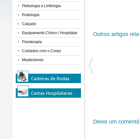
+
Flebologia e Linfologia
+
Podologia
+
Calçado
+
Equipamento Clinico / Hospitalar
Outros artigos rel
+
Fisioterapia
+
Cuidados com o Corpo
+
Mastectomia
Deixe um comentá