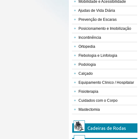
+
Mobilidade e Acessibilidade
+
Ajudas de Vida Diária
+
Prevenção de Escaras
+
Posicionamento e Imobilização
+
Incontinência
+
Ortopedia
+
Flebologia e Linfologia
+
Podologia
+
Calçado
+
Equipamento Clinico / Hospitalar
+
Fisioterapia
+
Cuidados com o Corpo
Cadeira Rotativa de
Base Rotativa Aquat
Banheira
+
Mastectomia
Trans