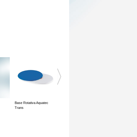
Base Rotativa Aquatec
Banco Giratório Turin
Trans