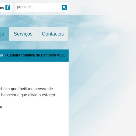
nos
go
Serviços
Contactos
ho
/ Cadeira Rotativa de Banheira A568
nheira que facilita o acesso de
banheira e que alivia o esforço
cm