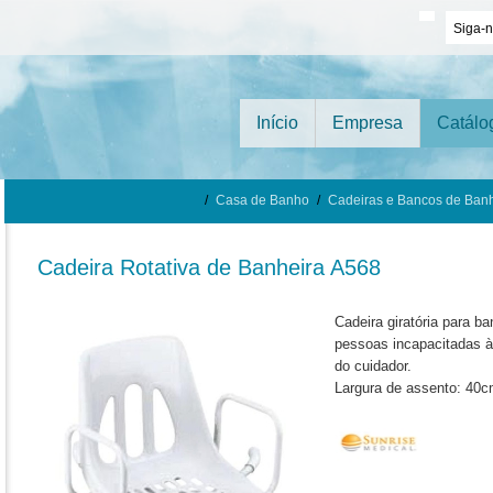
Siga-
Início
Empresa
Catálo
/
Casa de Banho
/
Cadeiras e Bancos de Ban
Cadeira Rotativa de Banheira A568
Cadeira giratória para ba
pessoas incapacitadas à 
do cuidador.
Largura de assento: 40