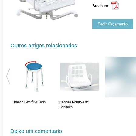
Brochura:
Pedir Orçamento
Outros artigos relacionados
ec
Banco Giratório Turin
Cadeira Rotativa de
Banheira
Deixe um comentário