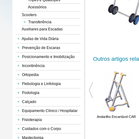
Tripés e Quadripés
Acessórios
Scooters
+
Transferência
Auxiliares para Escadas
+
Ajudas de Vida Diária
+
Prevenção de Escaras
+
Posicionamento e Imobilização
Outros artigos rel
+
Incontinência
+
Ortopedia
+
Flebologia e Linfologia
+
Podologia
+
Calçado
+
Equipamento Clinico / Hospitalar
Andarilho Banjo
Andarilho Delta
Andarilho Encartável CAR
+
Fisioterapia
+
Cuidados com o Corpo
+
Mastectomia